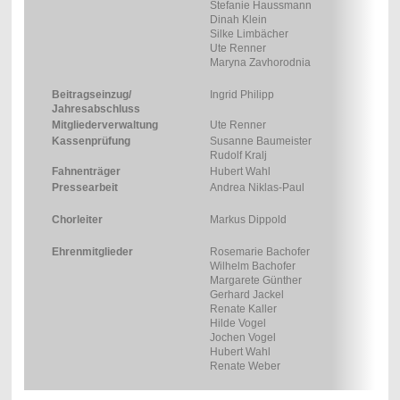
Stefanie Haussmann
Dinah Klein
Silke Limbächer
Ute Renner
Maryna Zavhorodnia
Beitragseinzug/
Ingrid Philipp
Jahresabschluss
Mitgliederverwaltung
Ute Renner
Kassenprüfung
Susanne Baumeister
Rudolf Kralj
Fahnenträger
Hubert Wahl
Pressearbeit
Andrea Niklas-Paul
Chorleiter
Markus Dippold
Ehrenmitglieder
Rosemarie Bachofer
Wilhelm Bachofer
Margarete Günther
Gerhard Jackel
Renate Kaller
Hilde Vogel
Jochen Vogel
Hubert Wahl
Renate Weber